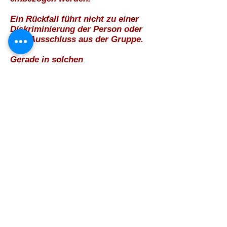
Ein Rückfall führt nicht zu einer
Diskriminierung der Person oder
zum Ausschluss aus der Gruppe.
Gerade in solchen
Krisensituationen brauchen die
Betroffenen den festen Halt der
Gruppe. Durch gemeinsames
Aufarbeiten des Rückfalls wird der
Weg in eine erneute Abstinenz
bzw. suchtfreies Verhalten
erleichtert.
ALOS Freundeskreise
stehen allen Teilnehmenden
motivierend zur Seite
geben Hilfestellungen bei der
Suche nach geeigneten
Therapieangeboten
unterstützen die Teilnehmenden
bei der Bewältigung aktueller